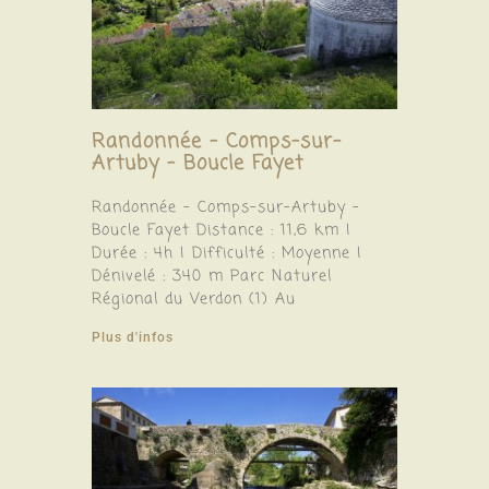
Randonnée – Comps-sur-
Artuby – Boucle Fayet
Randonnée – Comps-sur-Artuby –
Boucle Fayet Distance : 11,6 km |
Durée : 4h | Difficulté : Moyenne |
Dénivelé : 340 m Parc Naturel
Régional du Verdon (1) Au
Plus d'infos