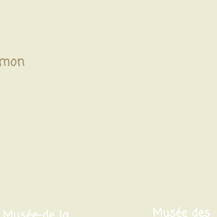
emon
Musée des
Musée-de la