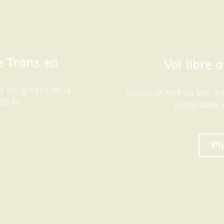
e Trans en
Vol libre
 les gorges de la
Depuis le toit du Var, 
 30 m
inoubliable 
Pl