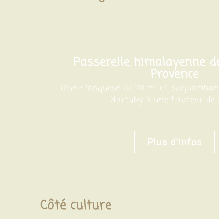
Passerelle himalayenne d
Provence
D’une longueur de 70 m, et surplombant
Nartuby à une hauteur de
Plus d'infos
Côté culture