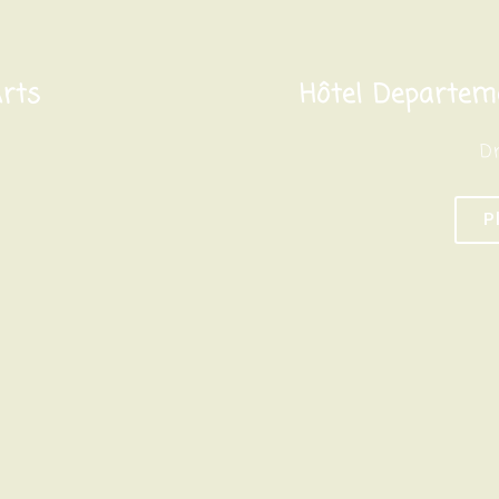
rts
Hôtel Departem
D
P