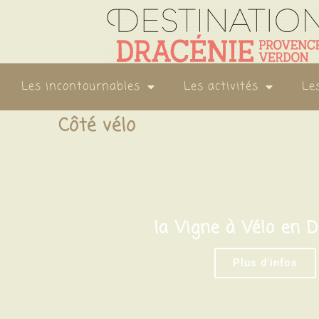
Les incontournables
Les activités
Le
Côté vélo
la Vigne à Vélo en D
Plus d'infos