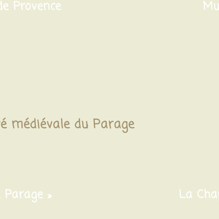
de Provence
Mu
ité médiévale du Parage
e Parage »
La Chap