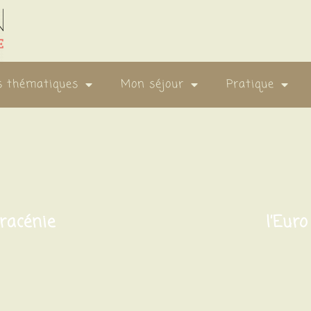
s thématiques
Mon séjour
Pratique
racénie
l’Eur