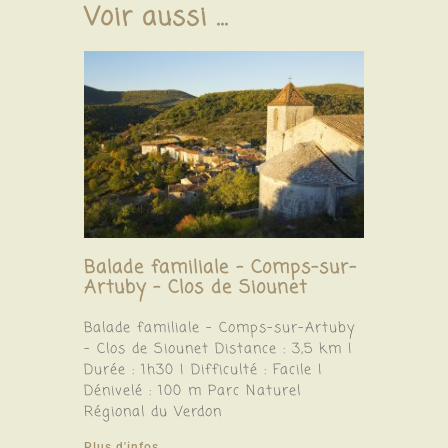
Voir aussi ...
Balade familiale – Comps-sur-
Artuby – Clos de Siounet
Balade familiale – Comps-sur-Artuby
– Clos de Siounet Distance : 3,5 km |
Durée : 1h30 | Difficulté : Facile |
Dénivelé : 100 m Parc Naturel
Régional du Verdon
Plus d'infos