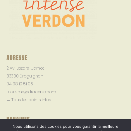
ADRESSE
2 Av. Lazare Carnot
83300 Draguignan
04 98 10 51 05
tourisme@dracenie.com
→ Tous les points infos
HORAIRES
Nous utilisons des cookies pour vous garantir la meilleure
→ Tous les horaires