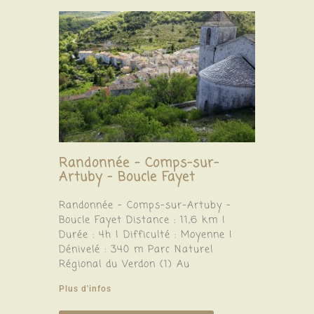
Randonnée – Comps-sur-
Artuby – Boucle Fayet
Randonnée – Comps-sur-Artuby –
Boucle Fayet Distance : 11,6 km |
Durée : 4h | Difficulté : Moyenne |
Dénivelé : 340 m Parc Naturel
Régional du Verdon (1) Au
Plus d'infos