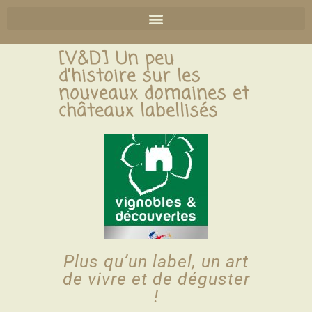
[V&D] Un peu
d’histoire sur les
nouveaux domaines et
châteaux labellisés
Plus qu’un label,
un art
de vivre
et de déguster
!