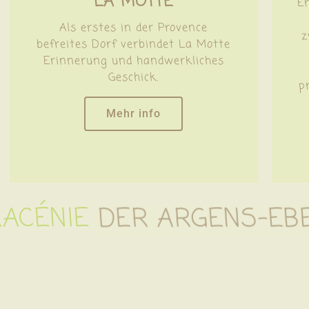
LA MOTTE
E
Als erstes in der Provence
z
befreites Dorf verbindet La Motte
Erinnerung und handwerkliches
Geschick.
p
Mehr info
RACÉNIE
DER ARGENS-EB