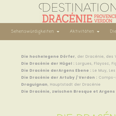
Sehenswürdigkeiten
Aktivitäten
Di
Die hochelegene Dörfer
, der Dracénie, des
Die Dracénie der Hügel :
Lorgues
,
Flayosc
,
Fi
Die Dracénie derArgens Ebene :
Le Muy
,
Les
Die Dracénie der Artuby / Verdon :
Comps-s
Draguignan
, Hauptstadt der Dracénie
Die Dracénie, zwischen Bresque et Argens 