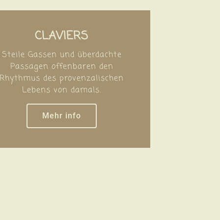
CLAVIERS
Steile Gassen und überdachte
Passagen offenbaren den
Rhythmus des provenzalischen
Lebens von damals.
Mehr info