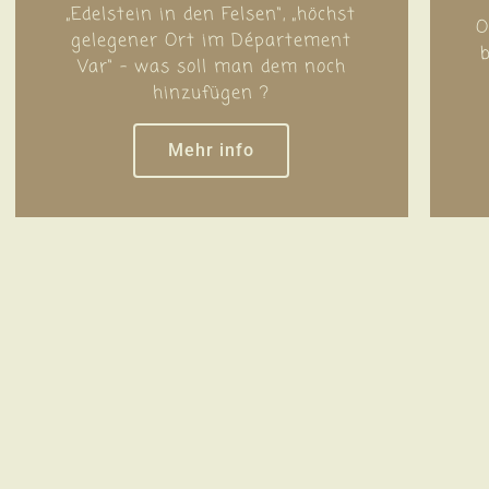
„Edelstein in den Felsen“, „höchst
O
gelegener Ort im Département
Var“ - was soll man dem noch
hinzufügen ?
Mehr info