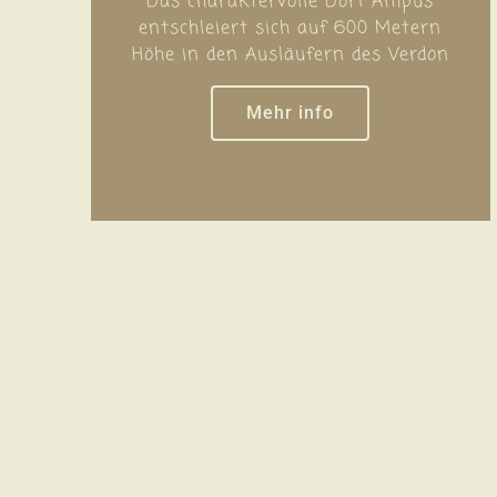
Das charaktervolle Dorf Ampus
entschleiert sich auf 600 Metern
Höhe in den Ausläufern des Verdon
Mehr info