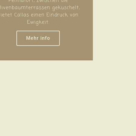
Pennafort, zwischen die
livenbaumterrassen gekuschelt,
bietet Callas einen Eindruck von
Ewigkeit.
Mehr info