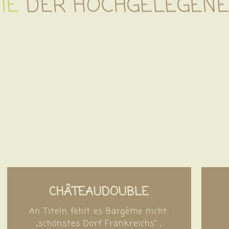
IE
DER HOCHGELEGENE
CHÂTEAUDOUBLE
An Titeln fehlt es Bargème nicht:
„schönstes Dorf Frankreichs“ ,