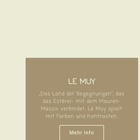
LE MUY
„Das Land der Begegnungen", das
das Estérel- mit dem Mauren-
Massiv verbindet, Le Muy spielt
mit Farben und Kontrasten.
Mehr info