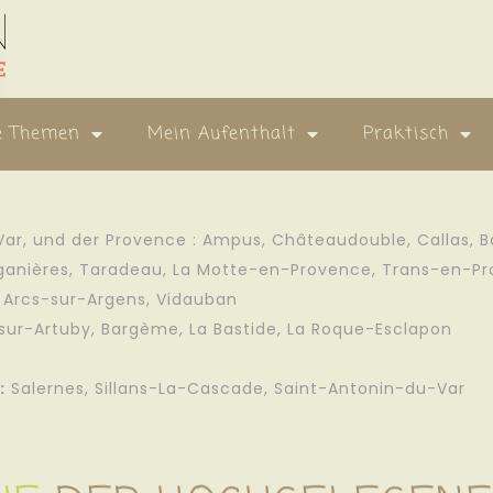
e Themen
Mein Aufenthalt
Praktisch
 Var, und der Provence :
Ampus
,
Châteaudouble
,
Callas
,
B
ganières
,
Taradeau
,
La Motte-en-Provence
,
Trans-en-Pr
 Arcs-sur-Argens
,
Vidauban
ur-Artuby
,
Bargème
,
La Bastide
,
La Roque-Esclapon
:
Salernes
,
Sillans-La-Cascade
,
Saint-Antonin-du-Var