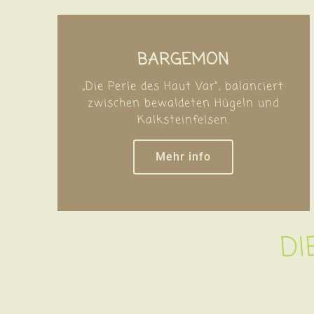
BARGEMON
„Die Perle des Haut Var“, balanciert
zwischen bewaldeten Hügeln und
Kalksteinfelsen.
Mehr info
DI