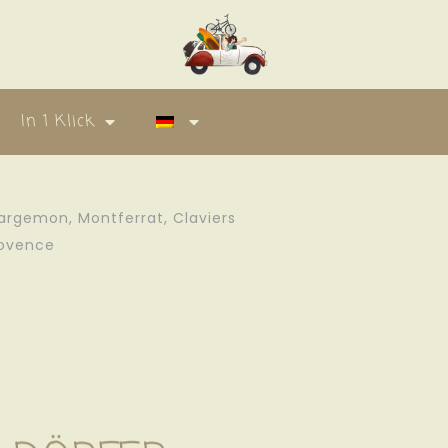
In 1 Klick
argemon
,
Montferrat
,
Claviers
ovence