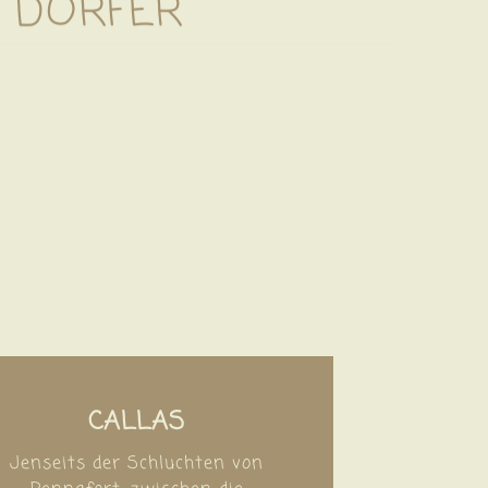
 DÖRFER
CALLAS
Jenseits der Schluchten von