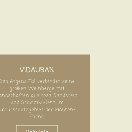
VIDAUBAN
Das Argens-Tal verbindet seine
großen Weinberge mit
andschaften aus rosa Sandstein
und Schirmkiefern im
Naturschutzgebiet der Mauren-
Ebene.