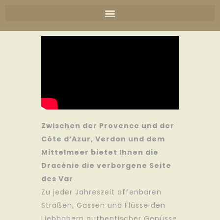
Zwischen der Provence und der
Côte d’Azur, Verdon und dem
Mittelmeer bietet Ihnen die
Dracénie die verborgene Seite
des Var
Zu jeder Jahreszeit offenbaren
Straßen, Gassen und Flüsse den
Liebhabern authentischer Genüsse