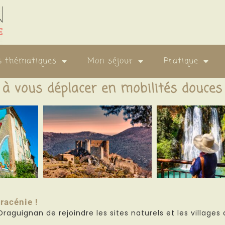
s thématiques
Mon séjour
Pratique
à vous déplacer en mobilités douces
Dracénie
!
guignan de rejoindre les sites naturels et les villages de