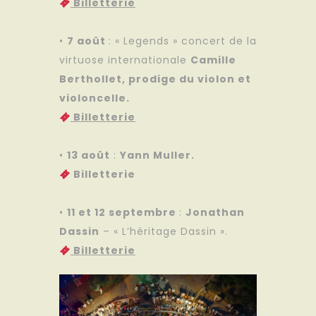
Billetterie
•
7 août
: « Legends » concert de la
virtuose internationale
Camille
Berthollet, prodige du violon et
violoncelle.
Billetterie
•
13 août
:
Yann Muller.
Billetterie
•
11 et 12 septembre
:
Jonathan
Dassin
– « L’héritage Dassin ».
Billetterie