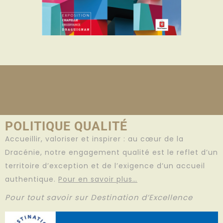
POLITIQUE QUALITÉ
Accueillir, valoriser et inspirer : au cœur de la
Dracénie, notre engagement qualité est le reflet d’un
territoire d’exception et de l’exigence d’un accueil
authentique.
Pour en savoir plus…
Pour tout savoir sur Destination d’Excellence